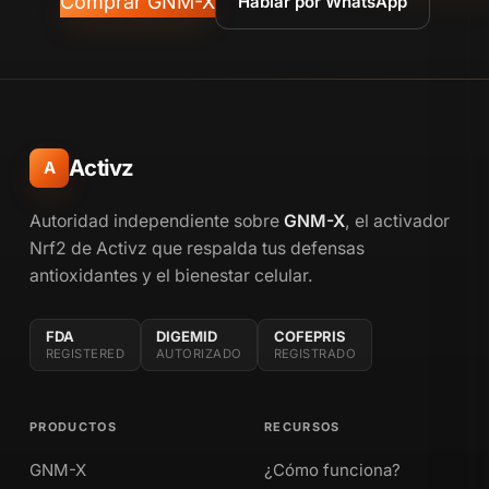
Comprar GNM-X
Hablar por WhatsApp
Activz
A
Autoridad independiente sobre
GNM-X
, el activador
Nrf2 de Activz que respalda tus defensas
antioxidantes y el bienestar celular.
FDA
DIGEMID
COFEPRIS
REGISTERED
AUTORIZADO
REGISTRADO
PRODUCTOS
RECURSOS
GNM-X
¿Cómo funciona?