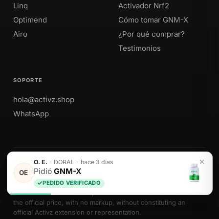
Linq
Activador Nrf2
Optimend
Cómo tomar GNM-X
Airo
¿Por qué comprar?
Testimonios
SOPORTE
hola@activz.shop
WhatsApp
O. E.
·
DORAL
·
hace 3 días
Envíos a Perú · México · EE. UU. · Colombia · Ecuador
Pidió
GNM-X
OE
PEDIDO VERIFICADO
We sell Activz Global LLC products as authorized distributors at
the official price, with no markup, without constituting an
official Activz extension or representation.