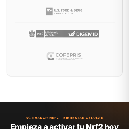
ACTIVADOR NRF2 · BIENESTAR CELULAR
Empieza a activar tu Nrf2 hoy