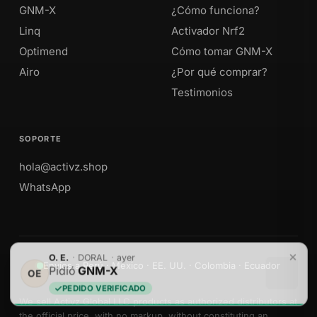
GNM-X
¿Cómo funciona?
Linq
Activador Nrf2
Optimend
Cómo tomar GNM-X
Airo
¿Por qué comprar?
Testimonios
SOPORTE
hola@activz.shop
WhatsApp
O. E.
·
DORAL
·
ayer
Envíos a Perú · México · EE. UU. · Colombia · Ecuador
Pidió
GNM-X
OE
PEDIDO VERIFICADO
We sell Activz Global LLC products as authorized distributors at
the official price, with no markup, without constituting an