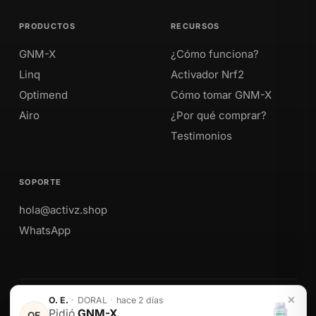
PRODUCTOS
RECURSOS
GNM-X
¿Cómo funciona?
Linq
Activador Nrf2
Optimend
Cómo tomar GNM-X
Airo
¿Por qué comprar?
Testimonios
SOPORTE
hola@activz.shop
WhatsApp
Envíos a Perú · México · EE. UU. · Colombia · Ecuador
O. E.
·
DORAL
·
hace 2 días