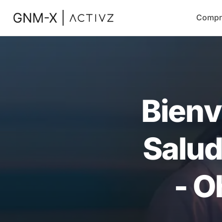
Compr
Bienv
Salud
- O