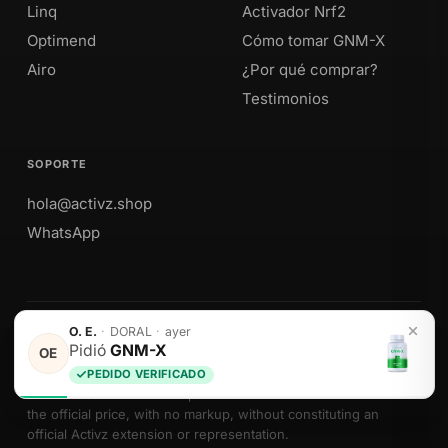
Linq
Activador Nrf2
Optimend
Cómo tomar GNM-X
Airo
¿Por qué comprar?
Testimonios
SOPORTE
hola@activz.shop
WhatsApp
Envíos a Perú · México · EE. UU. · Colombia · Ecuador
O. E.
·
DORAL
·
ayer
Pidió
GNM-X
OE
PEDIDO VERIFICADO
We sell Activz Global LLC products as authorized distributors at
the official price, with no markup, without constituting an
official Activz extension or representation.