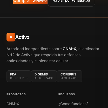
Comprar GNM-X
Hablar por WhatsApp
Activz
A
Autoridad independiente sobre
GNM-X
, el activador
Nrf2 de Activz que respalda tus defensas
antioxidantes y el bienestar celular.
FDA
DIGEMID
COFEPRIS
REGISTERED
AUTORIZADO
REGISTRADO
PRODUCTOS
RECURSOS
GNM-X
¿Cómo funciona?