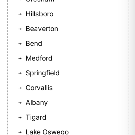
Hillsboro
⇢
Beaverton
⇢
Bend
⇢
Medford
⇢
Springfield
⇢
Corvallis
⇢
Albany
⇢
Tigard
⇢
Lake Oswego
⇢