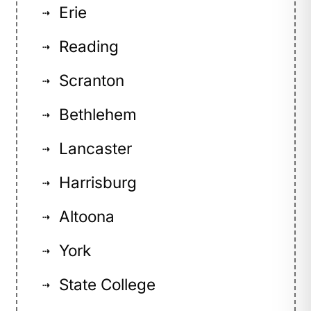
Erie
⇢
Reading
⇢
Scranton
⇢
Bethlehem
⇢
Lancaster
⇢
Harrisburg
⇢
Altoona
⇢
York
⇢
State College
⇢