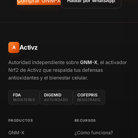
Comprar GNM-X
Hablar por WhatsApp
Activz
A
Autoridad independiente sobre
GNM-X
, el activador
Nrf2 de Activz que respalda tus defensas
antioxidantes y el bienestar celular.
FDA
DIGEMID
COFEPRIS
REGISTERED
AUTORIZADO
REGISTRADO
PRODUCTOS
RECURSOS
GNM-X
¿Cómo funciona?