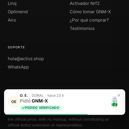
Linq
Activador Nrf2
Optimend
Cómo tomar GNM-X
Airo
¿Por qué comprar?
Testimonios
SOPORTE
hola@activz.shop
WhatsApp
O. E.
·
DORAL
·
hace 23 h
Envíos a Perú · México · EE. UU. · Colombia · Ecuador
Pidió
GNM-X
OE
PEDIDO VERIFICADO
We sell Activz Global LLC products as authorized distributors at
the official price, with no markup, without constituting an
official Activz extension or representation.