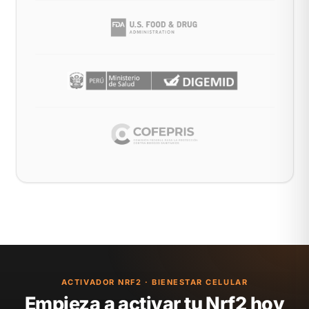
ACTIVADOR NRF2 · BIENESTAR CELULAR
Empieza a activar tu Nrf2 hoy