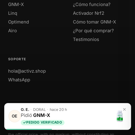
GNM-X
¿Cómo funciona?
Linq
Activador Nrf2
Optimend
Cómo tomar GNM-X
Airo
¿Por qué comprar?
Testimonios
SOPORTE
hola@activz.shop
WhatsApp
O. E.
·
DORAL
·
hace 20 h
Envíos a Perú · México · EE. UU. · Colombia · Ecuador
Pidió
GNM-X
OE
PEDIDO VERIFICADO
We sell Activz Global LLC products as authorized distributors at
the official price, with no markup, without constituting an