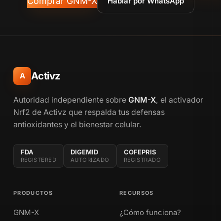
Comprar GNM-X
Hablar por WhatsApp
Activz
A
Autoridad independiente sobre
GNM-X
, el activador
Nrf2 de Activz que respalda tus defensas
antioxidantes y el bienestar celular.
FDA
DIGEMID
COFEPRIS
REGISTERED
AUTORIZADO
REGISTRADO
PRODUCTOS
RECURSOS
GNM-X
¿Cómo funciona?