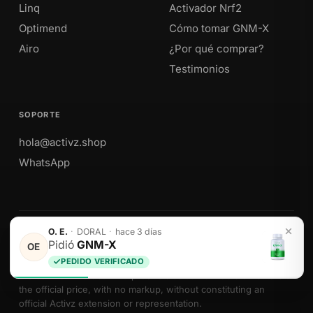
Linq
Activador Nrf2
Optimend
Cómo tomar GNM-X
Airo
¿Por qué comprar?
Testimonios
SOPORTE
hola@activz.shop
WhatsApp
O. E.
·
DORAL
·
hace 3 días
Envíos a Perú · México · EE. UU. · Colombia · Ecuador
Pidió
GNM-X
OE
PEDIDO VERIFICADO
We sell Activz Global LLC products as authorized distributors at
the official price, with no markup, without constituting an
official Activz extension or representation.