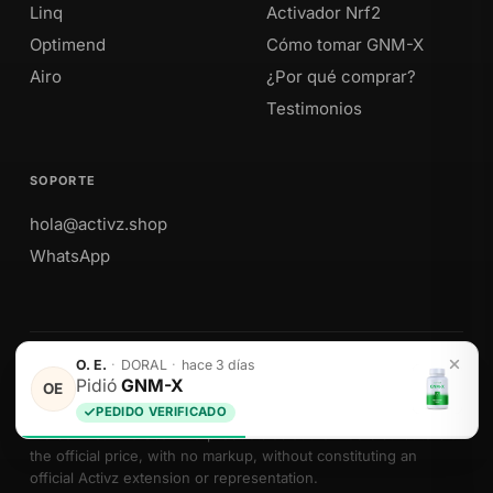
Linq
Activador Nrf2
Optimend
Cómo tomar GNM-X
Airo
¿Por qué comprar?
Testimonios
SOPORTE
hola@activz.shop
WhatsApp
O. E.
·
DORAL
·
hace 3 días
Envíos a Perú · México · EE. UU. · Colombia · Ecuador
Pidió
GNM-X
OE
PEDIDO VERIFICADO
We sell Activz Global LLC products as authorized distributors at
the official price, with no markup, without constituting an
official Activz extension or representation.