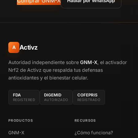
Comprar GNM-X
Hablar por WhatsApp
Activz
A
Autoridad independiente sobre
GNM-X
, el activador
Nrf2 de Activz que respalda tus defensas
antioxidantes y el bienestar celular.
FDA
DIGEMID
COFEPRIS
REGISTERED
AUTORIZADO
REGISTRADO
PRODUCTOS
RECURSOS
GNM-X
¿Cómo funciona?