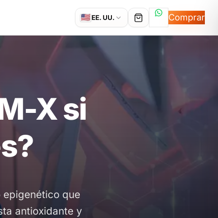
Hablemos por
Comprar
🇺🇸
EE. UU.
M-X si
es?
 epigenético que
ta antioxidante y