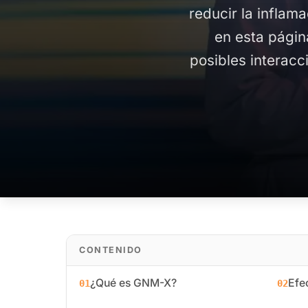
reducir la inflam
en esta págin
posibles interac
CONTENIDO
¿Qué es GNM-X?
Efe
01
02