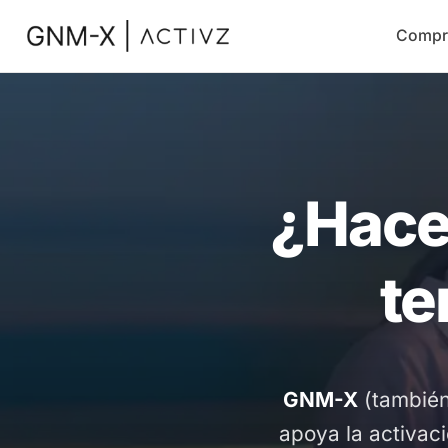
Compr
¿Hace
te
GNM-X
(tambié
apoya la activac