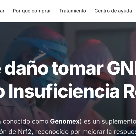
ar
Por qué comprar
Tratamiento
Centro de ayuda
 daño tomar GN
 Insuficiencia 
n conocido como
Genomex
) es un suplemento
ión de Nrf2, reconocido por mejorar la respues