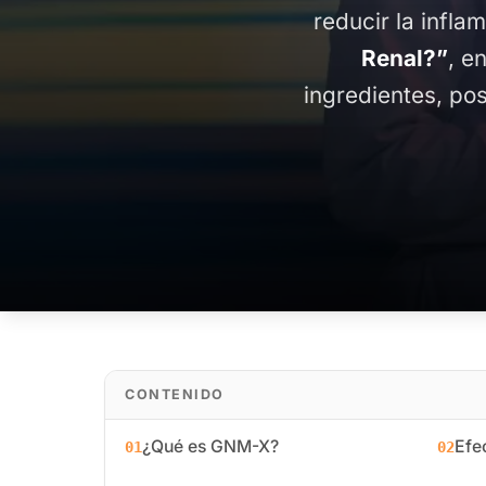
reducir la infla
Renal?”
, e
ingredientes, po
CONTENIDO
¿Qué es GNM-X?
Efe
01
02