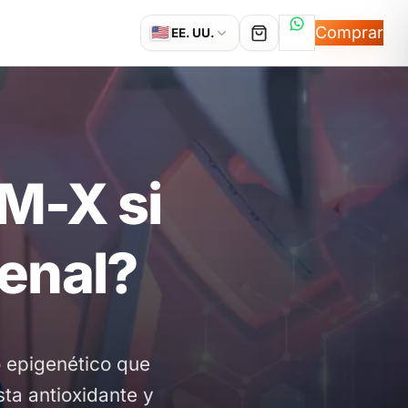
Hablemos por
Comprar
🇺🇸
EE. UU.
M-X si
Renal?
 epigenético que
ta antioxidante y