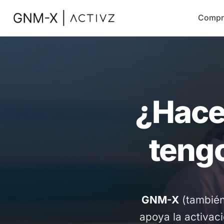
Compr
¿Hace
tengo
GNM-X
(tambié
apoya la activac