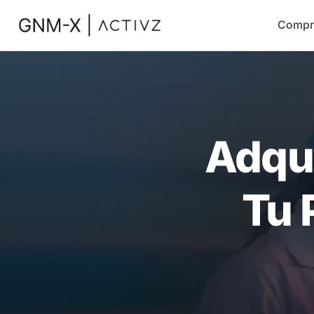
Compr
Adqu
Tu 