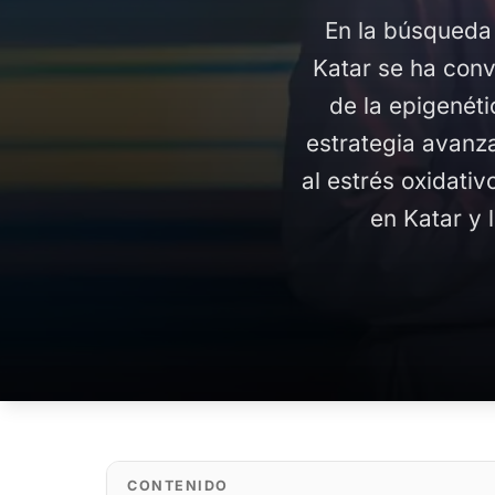
En la búsqueda
Katar se ha conv
de la epigenét
estrategia avanz
al estrés oxidati
en Katar y 
CONTENIDO