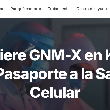
ar
Por qué comprar
Tratamiento
Centro de ayuda
iere GNM-X en K
Pasaporte a la S
Celular