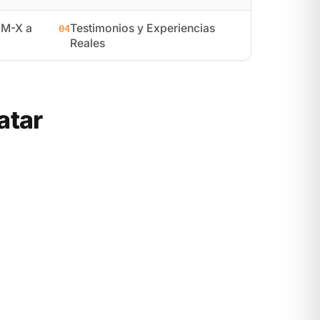
NM-X a
Testimonios y Experiencias
04
Reales
atar