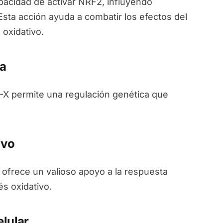
acidad de activar NRF2, influyendo
Esta acción ayuda a combatir los efectos del
 oxidativo.
a
M-X permite una regulación genética que
ivo
 ofrece un valioso apoyo a la respuesta
és oxidativo.
lular