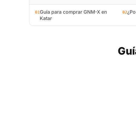
Guía para comprar GNM-X en
¿Po
01
02
Katar
Guí