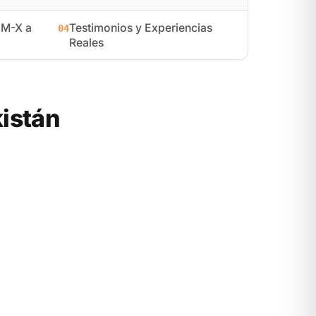
NM-X a
Testimonios y Experiencias
04
Reales
istán