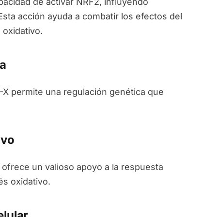
acidad de activar NRF2, influyendo
Esta acción ayuda a combatir los efectos del
 oxidativo.
a
M-X permite una regulación genética que
ivo
 ofrece un valioso apoyo a la respuesta
és oxidativo.
lular