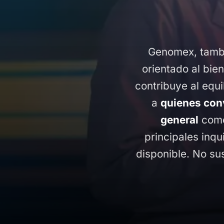
Genomex, tamb
orientado al bie
contribuye al equi
a
quienes conv
general
como
principales inq
disponible. No su