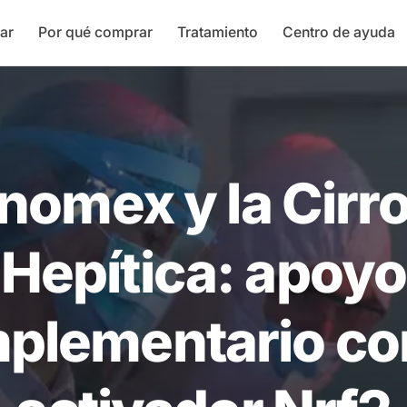
ar
Por qué comprar
Tratamiento
Centro de ayuda
nomex y la Cirro
Hepítica: apoyo
plementario co