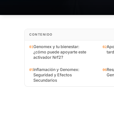
CONTENIDO
Genomex y tu bienestar:
Apo
01
02
¿cómo puede apoyarte este
tard
activador Nrf2?
Inflamación y Genomex:
Res
05
06
Seguridad y Efectos
Gen
Secundarios