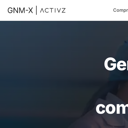
Compr
Ge
com