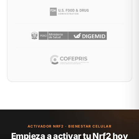
ACTIVADOR NRF2 · BIENESTAR CELULAR
Empieza a activar tu Nrf2 hoy