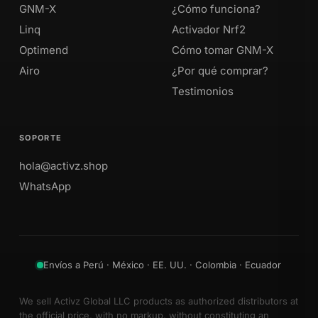
GNM-X
¿Cómo funciona?
Linq
Activador Nrf2
Optimend
Cómo tomar GNM-X
Airo
¿Por qué comprar?
Testimonios
SOPORTE
hola@activz.shop
WhatsApp
Envíos a Perú · México · EE. UU. · Colombia · Ecuador
We sell Activz Global LLC products as authorized distributors at
the official price, with no markup, without constituting an