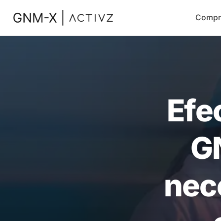
Compr
Efe
G
nec