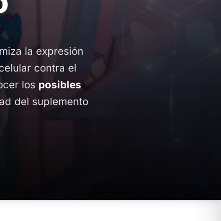
o
miza la expresión
elular contra el
ocer los
posibles
dad del suplemento