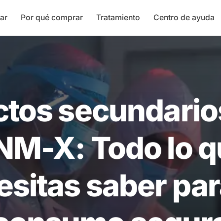
ar
Por qué comprar
Tratamiento
Centro de ayuda
ctos secundario
NM-X: Todo lo q
esitas saber par