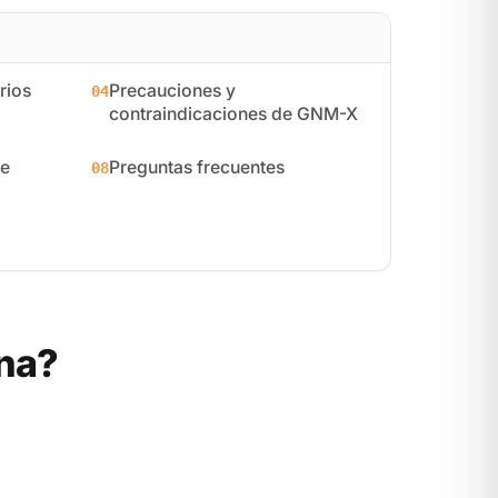
rios
Precauciones y
04
contraindicaciones de GNM-X
e
Preguntas frecuentes
08
na?