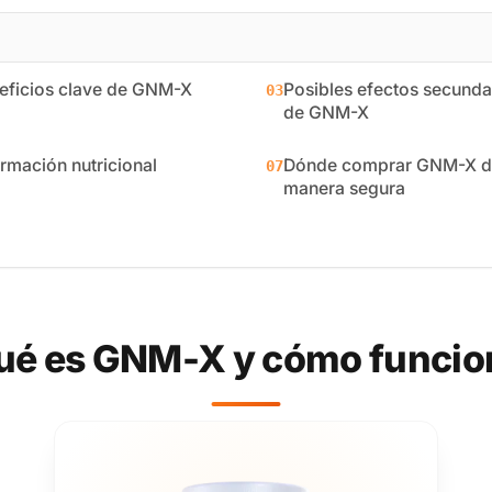
eficios clave de GNM-X
Posibles efectos secunda
03
de GNM-X
ormación nutricional
Dónde comprar GNM-X d
07
manera segura
ué es GNM-X y cómo funcio