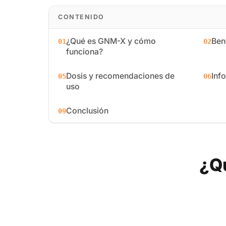
CONTENIDO
¿Qué es GNM-X y cómo
Ben
01
02
funciona?
Dosis y recomendaciones de
Inf
05
06
uso
Conclusión
09
¿Q