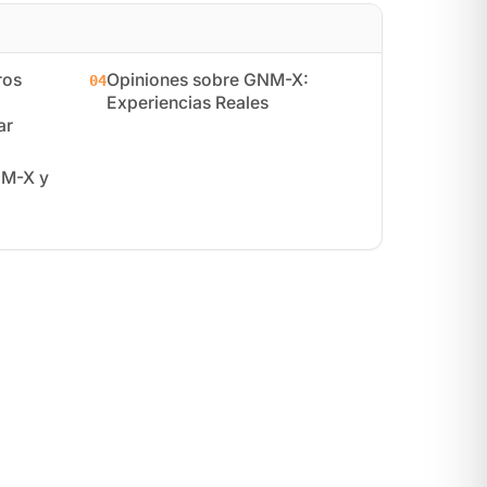
ros
Opiniones sobre GNM-X:
04
Experiencias Reales
ar
NM-X y