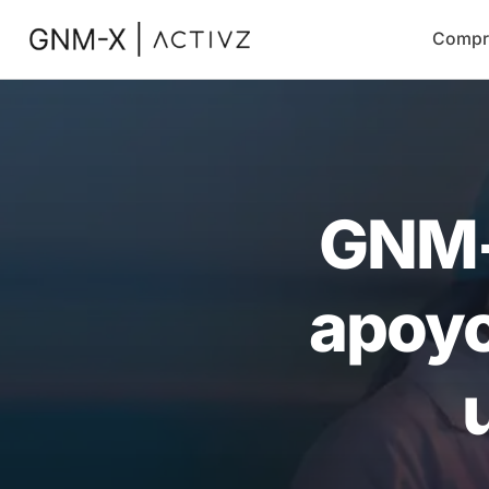
Compr
GNM-
apoyo