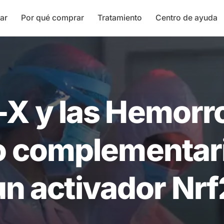
ar
Por qué comprar
Tratamiento
Centro de ayuda
X y las Hemorro
 complementar
un activador Nrf