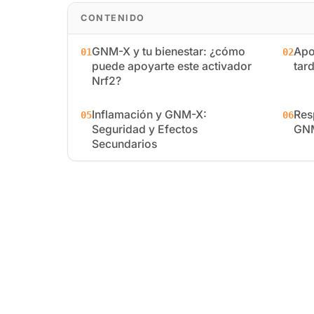
CONTENIDO
GNM-X y tu bienestar: ¿cómo
Apo
01
02
puede apoyarte este activador
tard
Nrf2?
Inflamación y GNM-X:
Res
05
06
Seguridad y Efectos
GNM
Secundarios