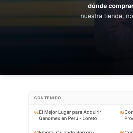
dónde comprar
nuestra tienda, n
CONTENIDO
El Mejor Lugar para Adquirir
Com
01
02
Genomex en Perú - Loreto
Pro
Emora: Cuidado Personal
Com
05
06