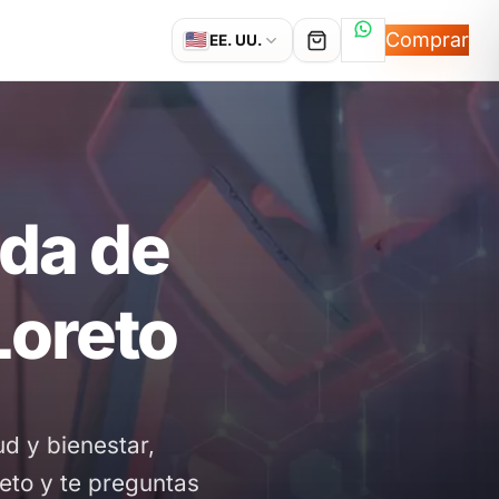
Hablemos por
Comprar
🇺🇸
EE. UU.
nda de
Loreto
d y bienestar,
reto y te preguntas