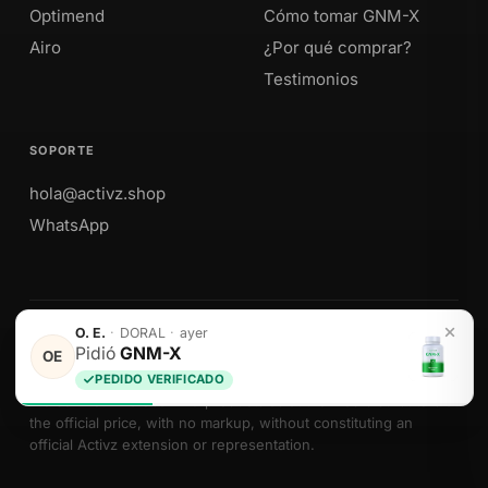
Optimend
Cómo tomar GNM-X
Airo
¿Por qué comprar?
Testimonios
SOPORTE
hola@activz.shop
WhatsApp
O. E.
·
DORAL
·
ayer
Envíos a Perú · México · EE. UU. · Colombia · Ecuador
Pidió
GNM-X
OE
PEDIDO VERIFICADO
We sell Activz Global LLC products as authorized distributors at
the official price, with no markup, without constituting an
official Activz extension or representation.