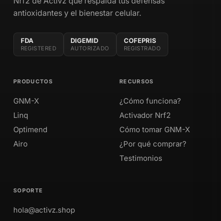
Nrf2 de Activz que respalda tus defensas
antioxidantes y el bienestar celular.
FDA
DIGEMID
COFEPRIS
REGISTERED
AUTORIZADO
REGISTRADO
PRODUCTOS
RECURSOS
GNM-X
¿Cómo funciona?
Linq
Activador Nrf2
Optimend
Cómo tomar GNM-X
Airo
¿Por qué comprar?
Testimonios
SOPORTE
hola@activz.shop