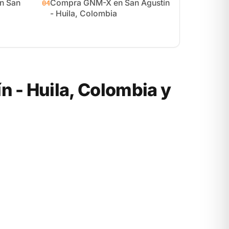
n San
Compra GNM-X en San Agustín
04
- Huila, Colombia
 - Huila, Colombia y