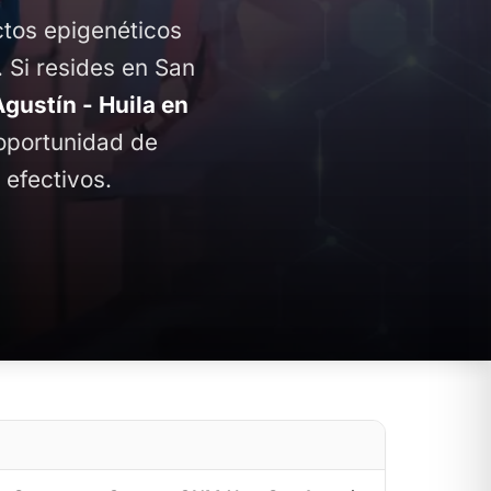
ctos epigenéticos
. Si resides en San
ustín - Huila en
 oportunidad de
 efectivos.