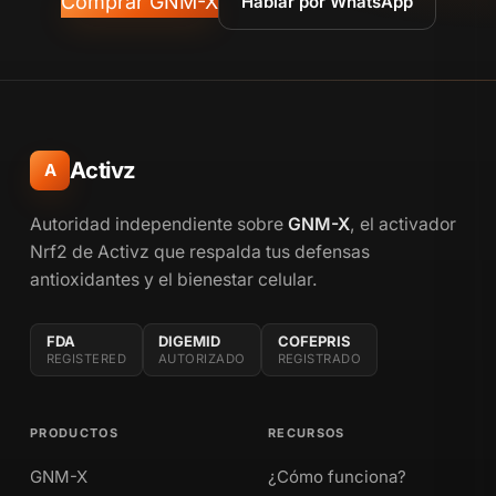
Comprar GNM-X
Hablar por WhatsApp
Activz
A
Autoridad independiente sobre
GNM-X
, el activador
Nrf2 de Activz que respalda tus defensas
antioxidantes y el bienestar celular.
FDA
DIGEMID
COFEPRIS
REGISTERED
AUTORIZADO
REGISTRADO
PRODUCTOS
RECURSOS
GNM-X
¿Cómo funciona?